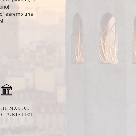
cino!
po” saremo una
e!
HI MAGICI
O TURISTICI