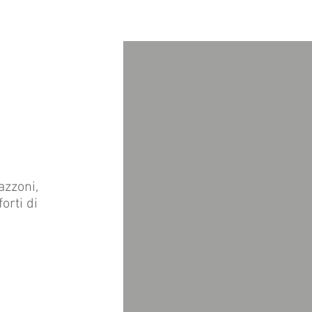
azzoni,
orti di