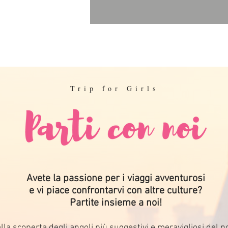
Trip for Girls
Avete la passione per i viaggi avventurosi
e vi piace confrontarvi con altre culture?
Partite insieme a noi!
la scoperta degli angoli più suggestivi e meravigliosi del no