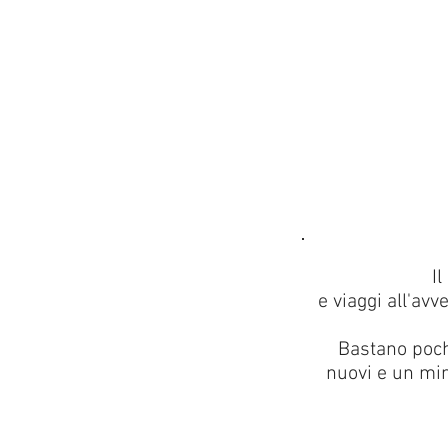
I
e viaggi all'avv
Bastano pochi
nuovi e un min