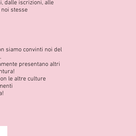
dalle iscrizioni, alle
 noi stesse
n siamo convinti noi del
.
tamente presentano altri
ntura!
on le altre culture
menti
a!