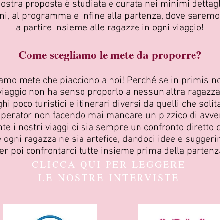
stra proposta è studiata e curata nei minimi dettagli, 
ni, al programma e infine alla partenza, dove saremo
a partire insieme alle ragazze in ogni viaggio!
Come scegliamo le mete da proporre?
mo mete che piacciono a noi! Perché se in primis no
viaggio non ha senso proporlo a nessun’altra ragazza
 poco turistici e itinerari diversi da quelli che soli
operator non facendo mai mancare un pizzico di avve
te i nostri viaggi ci sia sempre un confronto diretto c
 ogni ragazza ne sia artefice, dandoci idee e suggeri
er poi confrontarci tutte insieme prima della partenz
CLICCA QUI PER LEGGERE
LE NOSTRE INTERVISTE