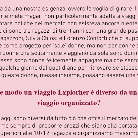
a da una nostra esigenza, ovvero la voglia di girare i
certe mete magari non particolarmente adatte a viaggi 
tare poi che nel mercato non esisteva ancora niente 
o ci sono tre ragazzi di trent’anni con una grande pa
Regazzoni, Silvia Chiosi e Lorenzo Conforti che ci sup
 come progetto per ‘sole’ donne, ma non per donne s
e donne che solitamente viaggiano da sole sono don
pesso sono donne felicemente appagate ma che senton
qualche giorno dal quotidiano per ritrovare sè stesse
 queste donne, messe insieme, possano essere una v
e modo un viaggio Explorher è diverso da un 
viaggio organizzato?
viaggi sono diversi da tutto ciò che offre il mercato de
amo sempre di proporre prezzi che siano alla portata 
 superiori alle 10/12 ragazze e organizziamo massimo