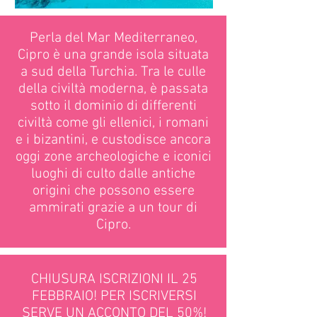
Perla del Mar Mediterraneo,
Cipro è una grande isola situata
a sud della Turchia. Tra le culle
della civiltà moderna, è passata
sotto il dominio di differenti
civiltà come gli ellenici, i romani
e i bizantini, e custodisce ancora
oggi zone archeologiche e iconici
luoghi di culto dalle antiche
origini che possono essere
ammirati grazie a un tour di
Cipro.
CHIUSURA ISCRIZIONI IL 25
FEBBRAIO! PER ISCRIVERSI
SERVE UN ACCONTO DEL 50%!