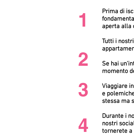
Prima di isc
1
fondamental
aperta alla
Tutti i nost
appartament
2
Se hai un'in
momento del
3
Viaggiare in
e polemiche 
stessa ma so
Durante i n
4
nostri socia
tornerete a 