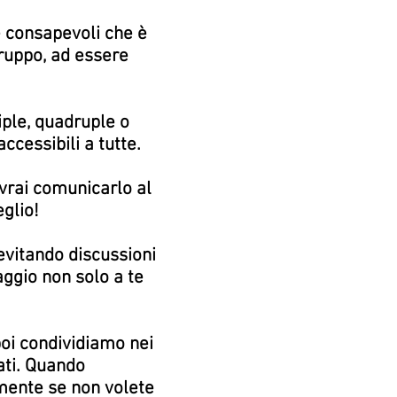
e consapevoli che è
ruppo, ad essere
iple, quadruple o
cessibili a tutte.
dovrai comunicarlo al
glio!
evitando discussioni
aggio non solo a te
poi condividiamo nei
tati. Quando
amente se non volete