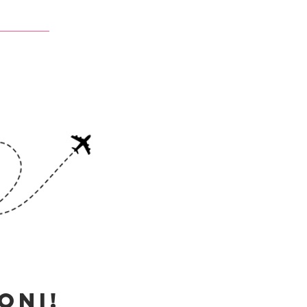
Contatti
oni!