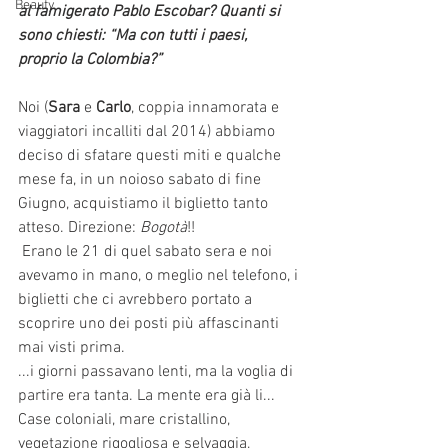
Beauty
al famigerato Pablo Escobar? Quanti si 
sono chiesti: “Ma con tutti i paesi, 
proprio la Colombia?” 
Noi (
Sara 
e 
Carlo
, coppia innamorata e 
viaggiatori incalliti dal 2014) abbiamo 
deciso di sfatare questi miti e qualche 
mese fa, in un noioso sabato di fine 
Giugno, acquistiamo il biglietto tanto 
atteso. Direzione: 
Bogotà
!!
 Erano le 21 di quel sabato sera e noi 
avevamo in mano, o meglio nel telefono, i 
biglietti che ci avrebbero portato a 
scoprire uno dei posti più affascinanti 
mai visti prima. 
...i giorni passavano lenti, ma la voglia di 
partire era tanta. La mente era già li... 
Case coloniali, mare cristallino, 
vegetazione rigogliosa e selvaggia, 