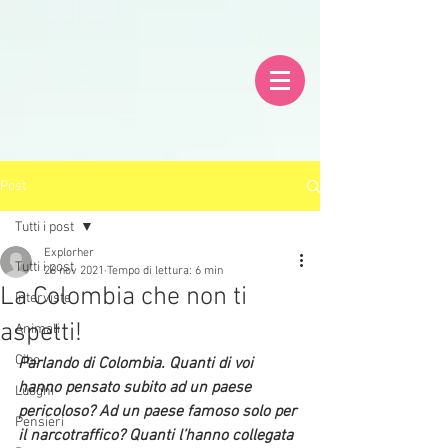
Post
Tutti i post
Explorher
Tutti i post
26 nov 2021
Tempo di lettura: 6 min
La Colombia che non ti
Interviste
aspetti!
Animali
Cibo
Parlando di Colombia. Quanti di voi 
hanno pensato subito ad un paese 
Luoghi
pericoloso? Ad un paese famoso solo per 
Pensieri
il narcotraffico? Quanti l’hanno collegata 