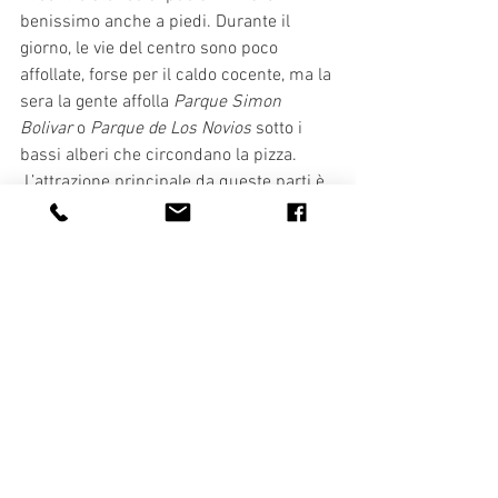
benissimo anche a piedi. Durante il 
giorno, le vie del centro sono poco 
affollate, forse per il caldo cocente, ma la 
sera la gente affolla 
Parque Simon 
Bolivar 
o 
Parque de Los Novios 
sotto i 
bassi alberi che circondano la pizza.
 L’attrazione principale da queste parti è 
il 
Parque Tyrona 
situato a circa 40 km 
dalla città e facilmente raggiungibile con 
autobus o taxi. Per raggiungere il parco è 
possibile, oltre alla strada, fare la 
traversata in lancia. Basta raggiungere il 
piccolo porto di Taganga, e da qui 
partono giornalmente lance che portano 
nelle varie spiagge del parco. 
Per svariati motivi, abbiamo allungato la 
nostra sosta a Santa Marta di una 
settimana, e devo dire che è stato un 