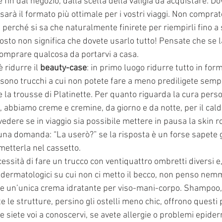
 fin dal negozio, dalla scelta della valigia da acquistare. Do
arà il formato più ottimale per i vostri viaggi. Non comprat
 perché si sa che naturalmente finirete per riempirli fino a 
sto non significa che dovete usarlo tutto! Pensate che se l
comprare qualcosa da portarvi a casa.
 ridurre il 
beauty-case
: in primo luogo ridurre tutto in form
i sono trucchi a cui non potete fare a meno prediligete semp
 la trousse di Platinette. Per quanto riguarda la cura perso
 abbiamo creme e cremine, da giorno e da notte, per il caldo
edere se in viaggio sia possibile mettere in pausa la skin ro
 una domanda: “La userò?” se la risposta è un forse sapete 
metterla nel cassetto.
cessità di fare un trucco con ventiquattro ombretti diversi e
dermatologici su cui non ci metto il becco, non penso nemm
ete un’unica crema idratante per viso-mani-corpo. Shampo
 le strutture, persino gli ostelli meno chic, offrono questi 
 siete voi a conoscervi, se avete allergie o problemi epiderm