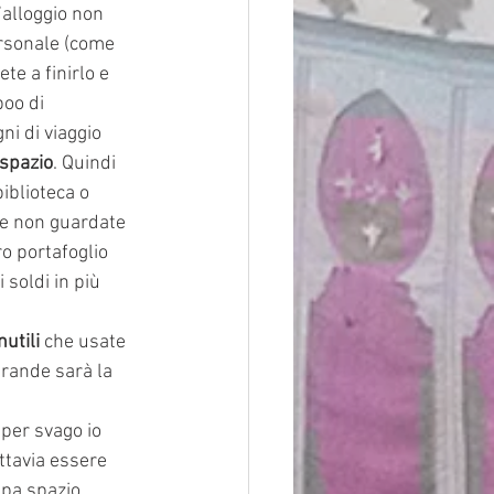
l’alloggio non 
ersonale (come 
te a finirlo e 
poo di 
i di viaggio 
 spazio
. Quindi 
iblioteca o 
che non guardate 
o portafoglio 
soldi in più 
utili 
che usate
 grande sarà la
a per svago io
ttavia essere 
upa spazio 