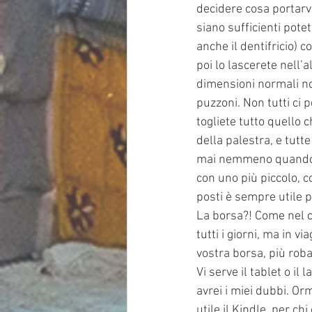
decidere cosa portarvi 
siano sufficienti pote
anche il dentifricio) c
poi lo lascerete nell’
dimensioni normali no
puzzoni. Non tutti ci
togliete tutto quello 
della palestra, e tutte
mai nemmeno quando sie
con uno più piccolo, c
posti è sempre utile 
La borsa?! Come nel ca
tutti i giorni, ma in v
vostra borsa, più roba
Vi serve il tablet o il
avrei i miei dubbi. O
utile il Kindle, per ch