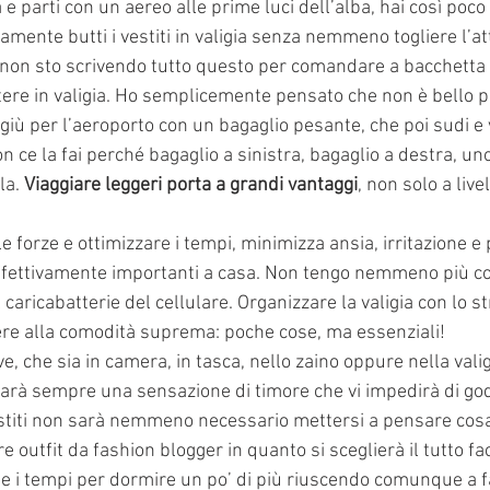
 e parti con un aereo alle prime luci dell’alba, hai così poco
camente butti i vestiti in valigia senza nemmeno togliere l’a
 non sto scrivendo tutto questo per comandare a bacchetta
ere in valigia. Ho semplicemente pensato che non è bello p
 giù per l’aeroporto con un bagaglio pesante, che poi sudi e v
 ce la fai perché bagaglio a sinistra, bagaglio a destra, uno
la. 
Viaggiare leggeri porta a grandi vantaggi
, non solo a live
e forze e ottimizzare i tempi, minimizza ansia, irritazione e 
ffettivamente importanti a casa. Non tengo nemmeno più c
 caricabatterie del cellulare. Organizzare la valigia con lo s
ere alla comodità suprema: poche cose, ma essenziali!
e, che sia in camera, in tasca, nello zaino oppure nella valig
arà sempre una sensazione di timore che vi impedirà di god
vestiti non sarà nemmeno necessario mettersi a pensare cos
e outfit da fashion blogger in quanto si sceglierà il tutto fac
e i tempi per dormire un po’ di più riuscendo comunque a f