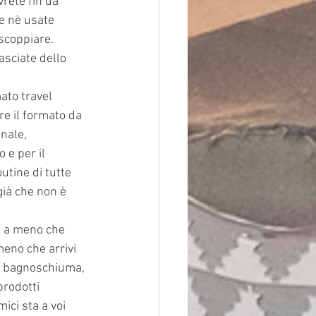
vrete fin da 
e nè usate 
scoppiare. 
asciate dello 
ato travel 
re il formato da 
nale, 
 e per il 
utine di tutte 
già che non è 
, a meno che 
eno che arrivi
o, bagnoschiuma,
prodotti 
ici sta a voi 