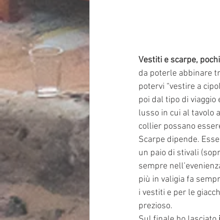
Vestiti e scarpe, poch
da poterle abbinare tr
potervi “vestire a cip
poi dal tipo di viaggi
lusso in cui al tavolo
collier possano essere
Scarpe dipende. Essen
un paio di stivali (so
sempre nell’evenienza 
più in valigia fa sem
i vestiti e per le gia
prezioso.
Sul finale ho lasciato 