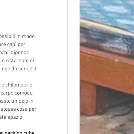
ossibili in modo 
pre capi per 
ochi, dipende 
n ristornate di 
ungo da sera e il 
e chilometri e 
i scarpe comode
sso, un paio in 
 stessa cosa per 
ete spazio 
e: packing cube.