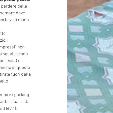
e perdere delle
o sempre dove 
portata di mano 
tto.
io, i
compressi” non
si sgualciscano
oni ecc…) e
e anche in questo
irate fuori dalla
nello 
empire i packing
nta roba ci sta 
i servirà.