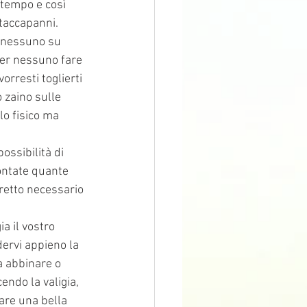
 tempo e così 
ttaccapanni.
 nessuno su 
er nessuno fare 
orresti toglierti 
 zaino sulle 
llo fisico ma 
possibilità di
ontate quante 
tretto necessario 
ia il vostro
ervi appieno la
a abbinare o
endo la valigia,
are una bella