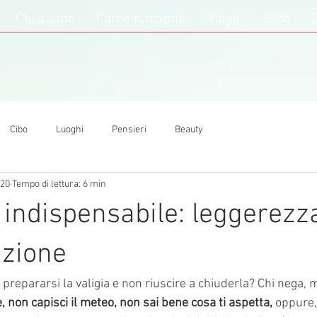
Chi siamo
Come funziona
Viaggi
Blog
Cibo
Luoghi
Pensieri
Beauty
020
Tempo di lettura: 6 min
o indispensabile: leggerezz
azione
i prepararsi la valigia e non riuscire a chiuderla? Chi nega, 
, non capisci il meteo, non sai bene cosa ti aspetta, 
oppure, 