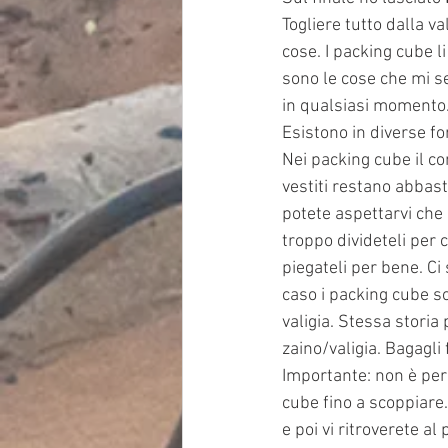
Togliere tutto dalla v
cose. I packing cube l
sono le cose che mi s
in qualsiasi momento
Esistono in diverse fo
Nei packing cube il c
vestiti restano abbast
potete aspettarvi che 
troppo divideteli per 
piegateli per bene. Ci
caso i packing cube so
valigia. Stessa storia 
zaino/valigia. Bagagli 
Importante: non è perc
cube fino a scoppiare
e poi vi ritroverete al