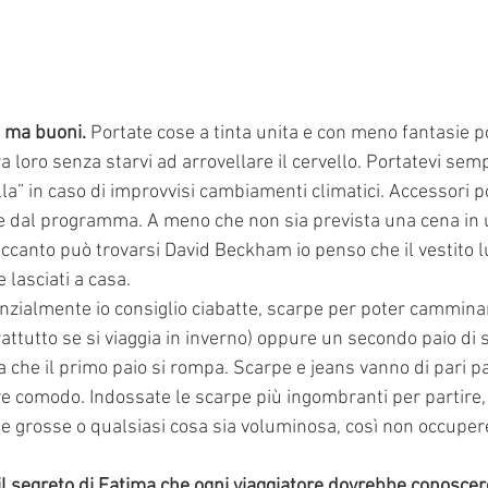
i ma buoni.
 Portate cose a tinta unita e con meno fantasie p
a loro senza starvi ad arrovellare il cervello. Portatevi sem
olla” in caso di improvvisi cambiamenti climatici. Accessori p
o e dal programma. A meno che non sia prevista una cena in u
 accanto può trovarsi David Beckham io penso che il vestito l
 lasciati a casa.
zialmente io consiglio ciabatte, scarpe per poter camminar
prattutto se si viaggia in inverno) oppure un secondo paio d
che il primo paio si rompa. Scarpe e jeans vanno di pari pa
pre comodo. Indossate le scarpe più ingombranti per partire,
cche grosse o qualsiasi cosa sia voluminosa, così non occuper
il segreto di Fatima che ogni viaggiatore dovrebbe conoscer