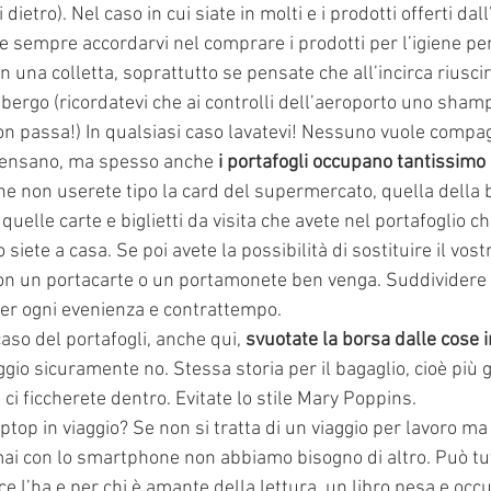
dietro). Nel caso in cui siate in molti e i prodotti offerti dal
te sempre accordarvi nel comprare i prodotti per l’igiene p
on una colletta, soprattutto se pensate che all’incirca riuscire
albergo (ricordatevi che ai controlli dell’aeroporto uno sham
n passa!) In qualsiasi caso lavatevi! Nessuno vuole compagn
 pensano, ma spesso anche 
i portafogli occupano tantissimo
che non userete tipo la card del supermercato, quella della b
 quelle carte e biglietti da visita che avete nel portafoglio 
te a casa. Se poi avete la possibilità di sostituire il vostr
on un portacarte o un portamonete ben venga. Suddividere i 
per ogni evenienza e contrattempo.
so del portafogli, anche qui, 
svuotate la borsa dalle cose in
iaggio sicuramente no. Stessa storia per il bagaglio, cioè più
 ci ficcherete dentro. Evitate lo stile Mary Poppins.
 laptop in viaggio? Se non si tratta di un viaggio per lavoro m
rmai con lo smartphone non abbiamo bisogno di altro. Può tu
i ce l’ha e per chi è amante della lettura, un libro pesa e occ