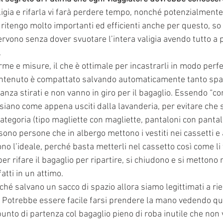
aligia e rifarla vi farà perdere tempo, nonché potenzialment
i ritengo molto importanti ed efficienti anche per questo, s
ervono senza dover svuotare l’intera valigia avendo tutto a 
.
rme e misure, il che è ottimale per incastrarli in modo perfe
ontenuto è compattato salvando automaticamente tanto spaz
anza stirati e non vanno in giro per il bagaglio. Essendo “
siano come appena usciti dalla lavanderia, per evitare che 
categoria (tipo magliette con magliette, pantaloni con pantal
 sono persone che in albergo mettono i vestiti nei cassetti 
no l’ideale, perché basta metterli nel cassetto così come li t
per rifare il bagaglio per ripartire, si chiudono e si mettono 
fatti in un attimo.
hé salvano un sacco di spazio allora siamo legittimati a ri
. Potrebbe essere facile farsi prendere la mano vedendo qua
 punto di partenza col bagaglio pieno di roba inutile che non v