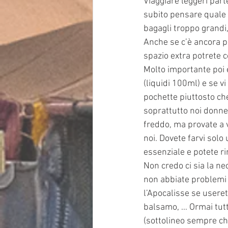
Viaggiare leggeri parte
subito pensare quale s
bagagli troppo grandi,
Anche se c’è ancora po
spazio extra potrete 
Molto importante poi è
(liquidi 100ml) e se v
pochette piuttosto che
soprattutto noi donne,
freddo, ma provate a v
noi. Dovete farvi solo
essenziale e potete ri
Non credo ci sia la ne
non abbiate problemi 
l’Apocalisse se user
balsamo, … Ormai tutte
(sottolineo sempre che