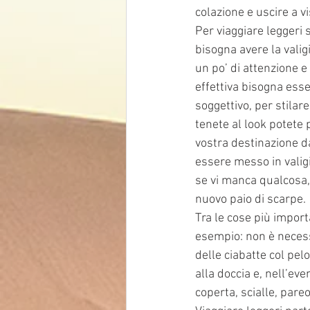
colazione e uscire a vi
Per viaggiare leggeri s
bisogna avere la valig
un po’ di attenzione e
effettiva bisogna esse
soggettivo, per stilar
tenete al look potete 
vostra destinazione dai
essere messo in valigi
se vi manca qualcosa,
nuovo paio di scarpe.
Tra le cose più importa
esempio: non è necess
delle ciabatte col pel
alla doccia e, nell’ev
coperta, scialle, pareo