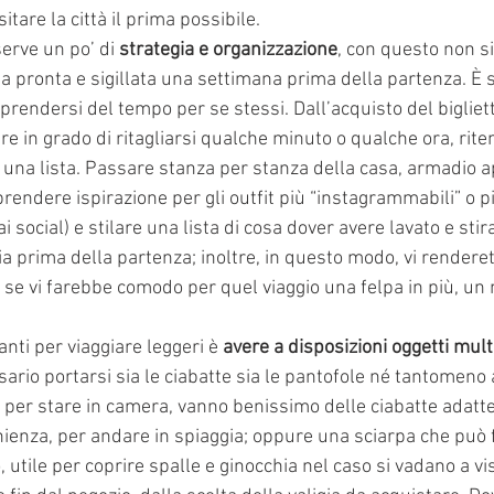
sitare la città il prima possibile.
erve un po’ di 
strategia e organizzazione
, con questo non si
ia pronta e sigillata una settimana prima della partenza. È s
 prendersi del tempo per se stessi. Dall’acquisto del bigliet
re in grado di ritagliarsi qualche minuto o qualche ora, rite
e una lista. Passare stanza per stanza della casa, armadio ap
prendere ispirazione per gli outfit più “instagrammabili” o pi
 social) e stilare una lista di cosa dover avere lavato e stir
a prima della partenza; inoltre, in questo modo, vi rendere
 se vi farebbe comodo per quel viaggio una felpa in più, un
nti per viaggiare leggeri è 
avere a disposizioni oggetti mult
ario portarsi sia le ciabatte sia le pantofole né tantomeno
o per stare in camera, vanno benissimo delle ciabatte adatte
enienza, per andare in spiaggia; oppure una sciarpa che può
, utile per coprire spalle e ginocchia nel caso si vadano a vi