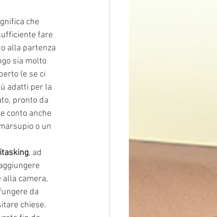
gnifica che
ufficiente fare 
to alla partenza
ngo sia molto
erto (e se ci 
ù adatti per la 
ato, pronto da 
te conto anche 
 marsupio o un 
itasking
, ad
 aggiungere 
 alla camera, 
 fungere da 
sitare chiese.