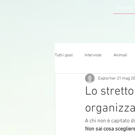
Home
Tutti i post
Interviste
Animali
Explorher
21 mag 2
Lo strett
organizz
A chi non è capitato d
Non sai cosa scegliere