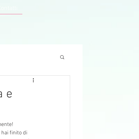
Contatti
a e
mente!
hai finito di