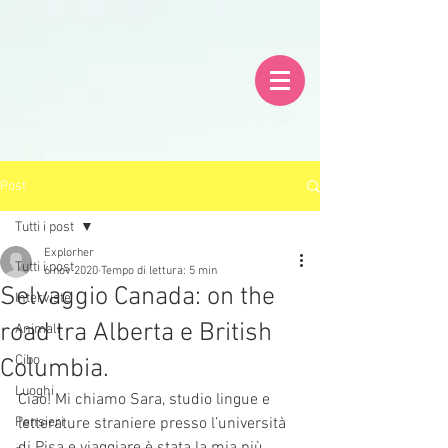
Post
Tutti i post
Explorher
Tutti i post
6 nov 2020
Tempo di lettura: 5 min
Selvaggio Canada: on the
Interviste
road tra Alberta e British
Animali
Cibo
Columbia.
Luoghi
Ciao! Mi chiamo Sara, studio lingue e 
Pensieri
letterature straniere presso l’università 