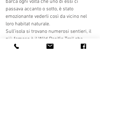
barca ogni volta che uno di essi ci 
passava accanto o sotto, è stato 
emozionante vederli così da vicino nel 
loro habitat naturale.
Sull’isola si trovano numerosi sentieri, il 
più famoso è il Wild Pacific Trail che 
tocca numerose
spiagge, sia sabbiose che rocciose, tra le 
più belle dell’isola. Il mio consiglio è 
quello di percorre
anche il Rainforest Trail, esso si snoda 
all’interno di una piccola foresta e porta 
a Long Beach
un’immensa spiaggia sulla quale spesso 
vengono avvistati orsi. Visitando questa 
spiaggia ho avuto la fortuna di vedere 
con i miei occhi alcune impronte di orso, 
è stato un momento emozionante di cui 
mi ricorderò ogni volta che ripenserò al 