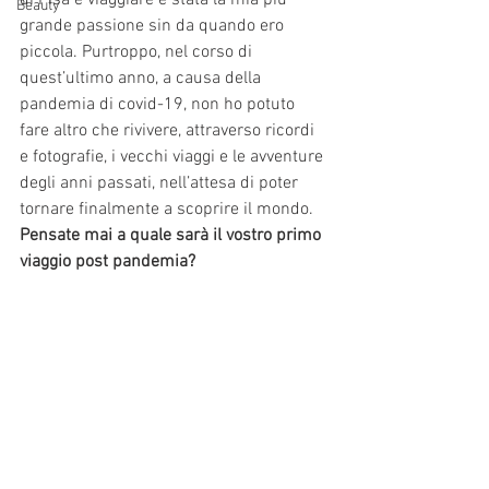
di Pisa e viaggiare è stata la mia più 
Beauty
grande passione sin da quando ero 
piccola. Purtroppo, nel corso di 
quest’ultimo anno, a causa della 
pandemia di covid-19, non ho potuto 
fare altro che rivivere, attraverso ricordi 
e fotografie, i vecchi viaggi e le avventure 
degli anni passati, nell’attesa di poter 
tornare finalmente a scoprire il mondo.
Pensate mai a quale sarà il vostro primo 
viaggio post pandemia?