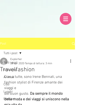
Post
Tutti i post
Explorher
Tutti i post
28 apr 2020
Tempo di lettura: 3 min
Travelfashion
Interviste
Ciao a tutte, sono Irene Bennati, una 
Animali
fashion stylist di Firenze amante dei 
Cibo
viaggi e
Luoghi
del buon gusto. 
Da sempre il mondo 
Pensieri
della moda e dei viaggi si uniscono nella 