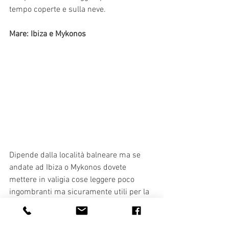
tempo coperte e sulla neve.
Mare: Ibiza e Mykonos
Dipende dalla località balneare ma se 
andate ad Ibiza o Mykonos dovete 
mettere in valigia cose leggere poco 
ingombranti ma sicuramente utili per la 
movida notturna.. direi che sono 
essenziali shorts di jeans e minigonne 