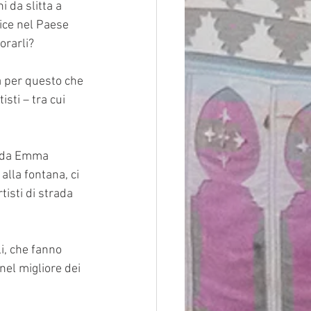
 da slitta a 
lice nel Paese 
orarli?
à per questo che 
sti – tra cui 
a da Emma 
lla fontana, ci 
isti di strada 
i, che fanno 
el migliore dei 