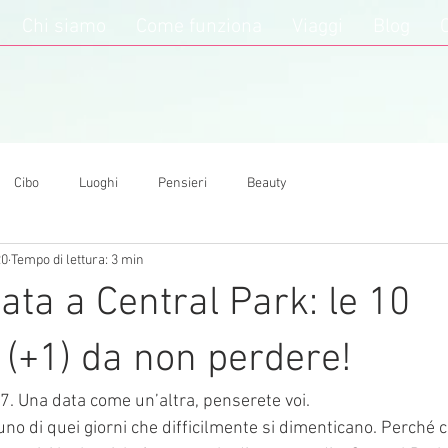
Chi siamo
Come funziona
Viaggi
Blog
Cibo
Luoghi
Pensieri
Beauty
20
Tempo di lettura: 3 min
ata a Central Park: le 10
i (+1) da non perdere!
. Una data come un’altra, penserete voi. 
uno di quei giorni che difficilmente si dimenticano. Perché c