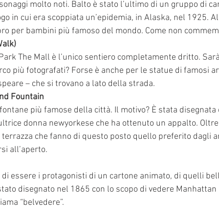
onaggi molto noti. Balto è stato l’ultimo di un gruppo di cani
uogo in cui era scoppiata un’epidemia, in Alaska, nel 1925. A
 libro per bambini più famoso del mondo. Come non commem
Walk)
 Park The Mall è l’unico sentiero completamente dritto. Sar
co più fotografati? Forse è anche per le statue di famosi arti
peare – che si trovano a lato della strada.
and Fountain
fontane più famose della città. Il motivo? È stata disegnat
ultrice donna newyorkese che ha ottenuto un appalto. Oltre a
 terrazza che fanno di questo posto quello preferito dagli art
i all’aperto.
di essere i protagonisti di un cartone animato, di quelli bell
stato disegnato nel 1865 con lo scopo di vedere Manhattan n
hiama “belvedere”.