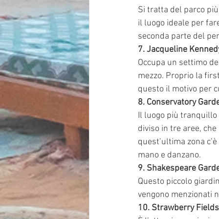
Si tratta del parco pi
il luogo ideale per fa
seconda parte del per
7. Jacqueline Kenned
Occupa un settimo del 
mezzo. Proprio la firs
questo il motivo per cu
8. Conservatory Gard
Il luogo più tranquill
diviso in tre aree, che
quest’ultima zona c’è
mano e danzano.
9. Shakespeare Gard
Questo piccolo giardin
vengono menzionati ne
10. Strawberry Fields