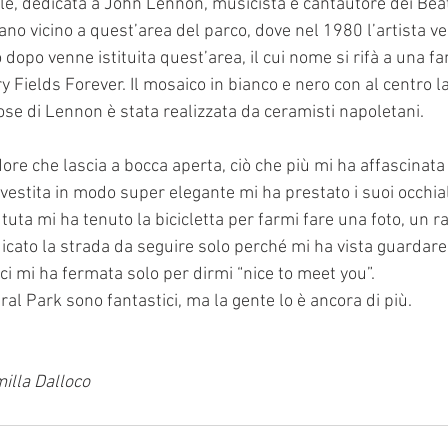
ale, dedicata a John Lennon, musicista e cantautore dei Beatl
no vicino a quest’area del parco, dove nel 1980 l’artista ve
no dopo venne istituita quest’area, il cui nome si rifà a una 
 Fields Forever. Il mosaico in bianco e nero con al centro la
ose di Lennon è stata realizzata da ceramisti napoletani.
ore che lascia a bocca aperta, ciò che più mi ha affascinata
vestita in modo super elegante mi ha prestato i suoi occhial
n tuta mi ha tenuto la bicicletta per farmi fare una foto, un 
icato la strada da seguire solo perché mi ha vista guardare
ici mi ha fermata solo per dirmi “nice to meet you”.
ral Park sono fantastici, ma la gente lo è ancora di più.
milla Dalloco