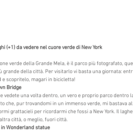
ghi (+1) da vedere nel cuore verde di New York
one verde della Grande Mela, è il parco più fotografato, quel
ù grande della città. Per visitarlo vi basta una giornata: entr
 e scopritelo, magari in bicicletta!
wn Bridge
 vedete una volta dentro, un vero e proprio parco dentro la 
atto che, pur trovandomi in un immenso verde, mi bastava al
mi grattacieli per ricordarmi che fossi a New York. Il laghett
tra città, o meglio, fuori città.
ce in Wonderland statue