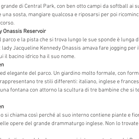
ù grande di Central Park, con ben otto campi da softball ai su
re una sosta, mangiare qualcosa e riposarsi per poi ricominci
corso.
y Onassis Reservoir
parco e la pista che si trova lungo le sue sponde è lunga d
t lady Jacqueline Kennedy Onassis amava fare jogging per il
i il bacino idrico ha il suo nome.
en
o ed elegante del parco. Un giardino molto formale, con for
 rappresentano tre stili differenti: italiano, inglese e frances
 una fontana con attorno la scultura di tre bambine che si 
en
o si chiama così perché al suo interno contiene piante e fiori
lle opere del grande drammaturgo inglese. Non lo trovate