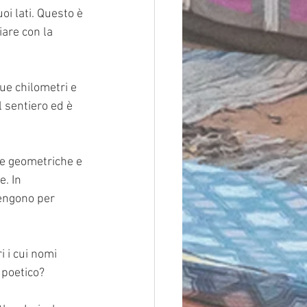
oi lati. Questo è 
are con la 
ue chilometri e 
 sentiero ed è 
me geometriche e 
e. In 
tengono per 
 i cui nomi 
 poetico?