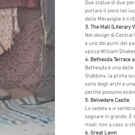
Due statue di due pers
portare il siero nel l
delle Meraviglie è il
3. The Mall (Literary 
Nel design di Central
è uno dei punti del par
spicca William Shakes
4. Bethesda Terrace 
Bethesda è una delle 
Stabbins, la prima sc
sono degli archi e una
perché possono esibirs
5. Belvedere Castle
Lo vedete e vi sembra 
sognare in grande. È 
modi: non a caso si c
6. Great Lawn