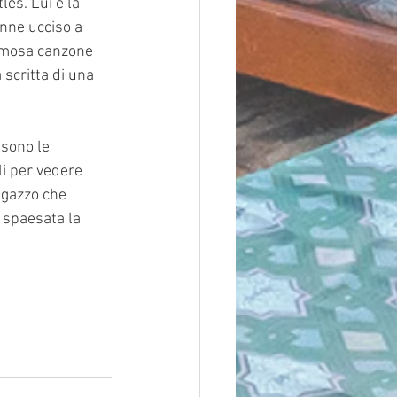
es. Lui e la 
nne ucciso a 
famosa canzone 
 scritta di una 
 sono le 
i per vedere 
ragazzo che 
 spaesata la 