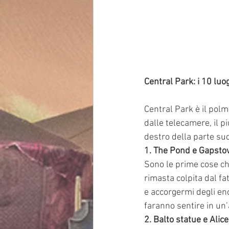
Central Park: i 10 luo
Central Park è il polm
dalle telecamere, il pi
destro della parte sud
1. The Pond e Gapsto
Sono le prime cose che
rimasta colpita dal f
e accorgermi degli enor
faranno sentire in un’al
2. Balto statue e Ali