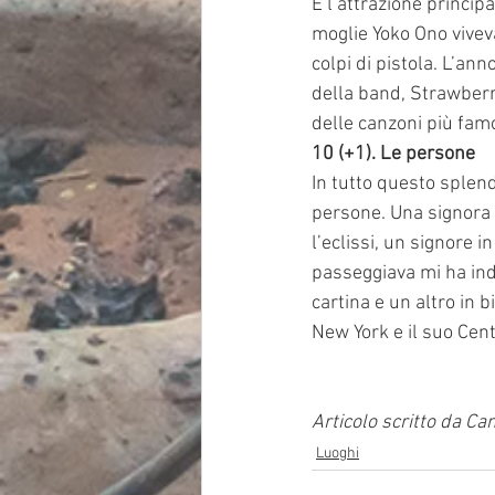
È l’attrazione princip
moglie Yoko Ono viveva
colpi di pistola. L’an
della band, Strawberry
delle canzoni più fam
10 (+1). Le persone
In tutto questo splend
persone. Una signora 
l’eclissi, un signore i
passeggiava mi ha ind
cartina e un altro in b
New York e il suo Cent
Articolo scritto da Ca
Luoghi